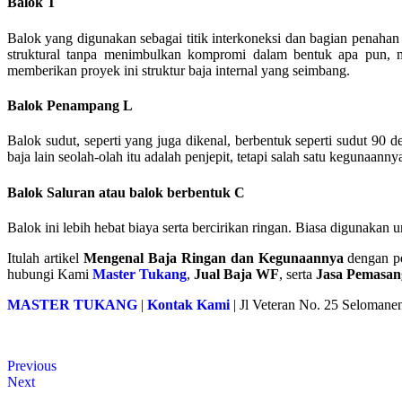
Balok T
Balok yang digunakan sebagai titik interkoneksi dan bagian penah
struktural tanpa menimbulkan kompromi dalam bentuk apa pun, m
memberikan proyek ini struktur baja internal yang seimbang.
Balok Penampang L
Balok sudut, seperti yang juga dikenal, berbentuk seperti sudut 90
baja lain seolah-olah itu adalah penjepit, tetapi salah satu keguna
Balok Saluran atau balok berbentuk C
Balok ini lebih hebat biaya serta bercirikan ringan. Biasa digunakan
Itulah artikel
Mengenal Baja Ringan dan Kegunaannya
dengan pe
hubungi Kami
Master Tukang
,
Jual Baja WF
, serta
Jasa Pemasa
MASTER TUKANG
|
Kontak Kami
| Jl Veteran No. 25 Seloman
Previous
Next