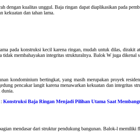
ah dengan kualitas unggul. Baja ringan dapat diaplikasikan pada pembua
 kekuatan dan tahan lama.
ama pada konstruksi kecil karena ringan, mudah untuk dilas, dirakit
 tidak membahayakan integritas strukturalnya. Balok W juga dikenal se
gunan kondominium bertingkat, yang masih merupakan proyek residensia
gedung pencakar langit karena menawarkan kekuatan dan integritas stru
i dunia.
:
Konstruksi Baja Ringan Menjadi Pilihan Utama Saat Memban
 bagian mendasar dari struktur pendukung bangunan. Balok-l memiliki 