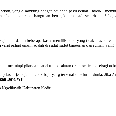
an beban, yang disambung dengan baut dan paku keling. Balok-T memu
embuat konstruksi bangunan bertingkat menjadi sederhana. Sebagi
 derajat dan dalam beberapa kasus memiliki kaki yang tidak rata, kare
annya yang paling umum adalah di sudut-sudut bangunan dan rumah, yan
 untuk menutupi pilar dan panel untuk saluran drainase, tetapi sebagian
njelasan jenis-jenis balok baja yang terkenal di seluruh dunia. Jika
ngan Baja WF
.
en Ngadiluwih Kabupaten Kediri