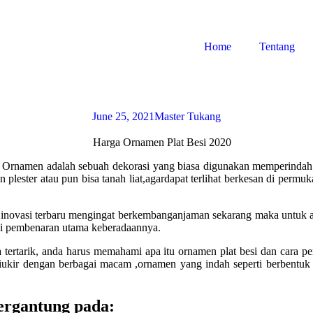
Home
Tentang
June 25, 2021
Master Tukang
f, Ornamen adalah sebuah dekorasi yang biasa digunakan memperindah 
lester atau pun bisa tanah liat,agardapat terlihat berkesan di permu
novasi terbaru mengingat berkembanganjaman sekarang maka untuk arsi
jadi pembenaran utama keberadaannya.
ertarik, anda harus memahami apa itu ornamen plat besi dan cara pen
iukir dengan berbagai macam ,ornamen yang indah seperti berbentu
ergantung pada: