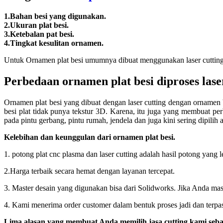
1.Bahan besi yang digunakan.
2.Ukuran plat besi.
3.Ketebalan pat besi.
4.Tingkat kesulitan ornamen.
Untuk Ornamen plat besi umumnya dibuat menggunakan laser cutting 
Perbedaan ornamen plat besi diproses lase
Ornamen plat besi yang dibuat dengan laser cutting dengan orname
besi plat tidak punya tekstur 3D. Karena, itu juga yang membuat p
pada pintu gerbang, pintu rumah, jendela dan juga kini sering dipilih 
Kelebihan dan keunggulan dari ornamen plat besi.
1. potong plat cnc plasma dan laser cutting adalah hasil potong yang l
2.Harga terbaik secara hemat dengan layanan tercepat.
3. Master desain yang digunakan bisa dari Solidworks. Jika Anda ma
4. Kami menerima order customer dalam bentuk proses jadi dan terpasa
Lima alasan yang membuat Anda memilih jasa cutting kami sebag