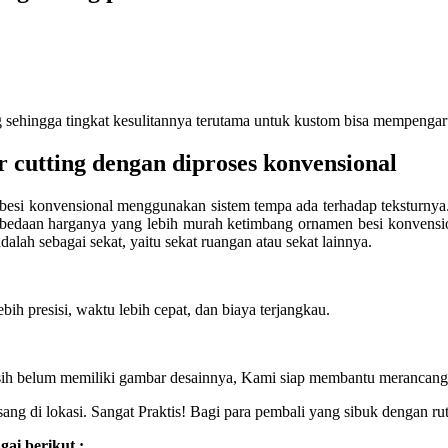
sehingga tingkat kesulitannya terutama untuk kustom bisa mempengar
r cutting dengan diproses konvensional
n besi konvensional menggunakan sistem tempa ada terhadap teksturny
erbedaan harganya yang lebih murah ketimbang ornamen besi konvensio
adalah sebagai sekat, yaitu sekat ruangan atau sekat lainnya.
ebih presisi, waktu lebih cepat, dan biaya terjangkau.
sih belum memiliki gambar desainnya, Kami siap membantu merancangka
ng di lokasi. Sangat Praktis! Bagi para pembali yang sibuk dengan ruti
ai berikut :