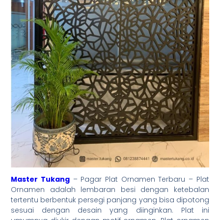
Master Tukang
– Pagar Plat Ornamen Terbaru – Plat
Ornamen adalah lembaran besi dengan ketebalan
tertentu berbentuk persegi panjang yang bisa dipotong
sesuai dengan desain yang diinginkan. Plat ini