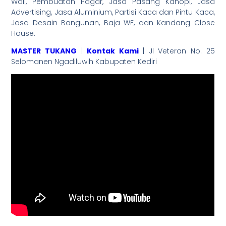
Wall, Pembuatan Pagar, Jasa Pasang Kanopi, Jasa
Advertising, Jasa Aluminium, Partisi Kaca dan Pintu Kaca,
Jasa Desain Bangunan, Baja WF, dan Kandang Close
House.
MASTER TUKANG
|
Kontak Kami
| Jl Veteran No. 25
Selomanen Ngadiluwih Kabupaten Kediri