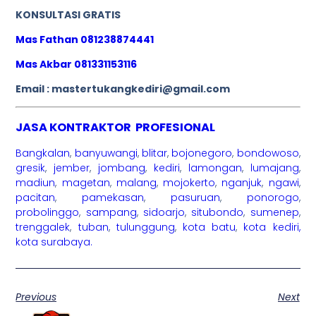
KONSULTASI GRATIS
Mas Fathan 081238874441
Mas Akbar 081331153116
Email : mastertukangkediri@gmail.com
JASA KONTRAKTOR PROFESIONAL
Bangkalan
,
banyuwangi
,
blitar
,
bojonegoro
,
bondowoso
,
gresik
,
jember
,
jombang
,
kediri
,
lamongan
,
lumajang
,
madiun
,
magetan
,
malang
,
mojokerto
,
nganjuk
,
ngawi
,
pacitan
,
pamekasan
,
pasuruan
,
ponorogo
,
probolinggo
,
sampang
,
sidoarjo
,
situbondo
,
sumenep
,
trenggalek
,
tuban
,
tulunggung
,
kota batu
,
kota kediri,
kota surabaya.
Previous
Next