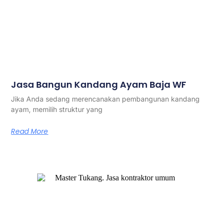
Jasa Bangun Kandang Ayam Baja WF
Jika Anda sedang merencanakan pembangunan kandang
ayam, memilih struktur yang
Read More
Master Tukang adalah perusahaan jasa kontraktor umum
berlegalitas resmi yang telah berpengalaman lebih dari 7
tahun. Kami bergerak di segala jenis konstruksi, dan telah
dipercaya banyak client dalam bidang konstruksi baja.