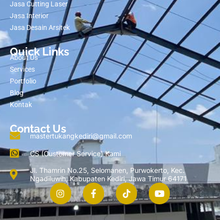
Jasa Cutting Laser
Jasa Interior
Jasa Desain Arsitek
Quick Links
About Us
Services
Portfolio
Blog
Kontak
Contact Us
mastertukangkediri@gmail.com
CS (Customer Service) Kami
Jl. Thamrin No.25, Selomanen, Purwokerto, Kec.
Ngadiluwih, Kabupaten Kediri, Jawa Timur 64171