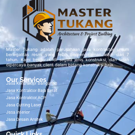
Master Tukang adalah perusahaan jasa kontraktor umum
berlegalitas resmi yang telah berpengalaman lebih dari 7
tahun. Kami bergerak di segala jenis konstruksi, dan telah
dipercaya banyak client dalam bidang konstruksi baja.
Our Services
Jasa Kontraktor Bangunan
Jasa Kontraktor Baja Berat
Jasa Kontraktor ACP
Jasa Cutting Laser
Jasa Interior
Jasa Desain Arsitek
Quick Links