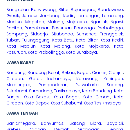
Bangkalan
,
Banyuwangi
,
Blitar
,
Bojonegoro
,
Bondowoso
,
Gresik
,
Jember
,
Jombang
,
Kediri
,
Lamongan
,
Lumajang
,
Madiun
,
Magetan
,
Malang
,
Mojokerto
,
Nganjuk
,
Ngawi
,
Pacitan
,
Pamekasan
,
Pasuruan
,
Ponorogo
,
Probolinggo
,
Sampang
,
Sidoarjo
,
Situbondo
,
Sumenep
,
Trenggalek
,
Tuban
,
Tulungagung
,
Kota Batu
,
Kota Blitar
,
Kota Kediri
,
Kota Madiun
,
Kota Malang
,
Kota Mojokerto
,
Kota
Pasuruan
,
Kota Probolinggo
,
Kota Surabaya
.
JAWA BARAT
Bandung
,
Bandung Barat
,
Bekasi
,
Bogor
,
Ciamis
,
Cianjur
,
Cirebon
,
Garut
,
Indramayu
,
Karawang
,
Kuningan
,
Majalengka
,
Pangandaran
,
Purwakarta
,
Subang
,
Sukabumi
,
Sumedang
,
Tasikmalaya
,
Kota Bandung
,
Kota
Banjar
,
Kota Bekasi
,
Kota Bogor
,
Kota Cimahi
,
Kota
Cirebon
,
Kota Depok
,
Kota Sukabumi
,
Kota Tasikmalaya
.
JAWA TENGAH
Banjarnegara
,
Banyumas
,
Batang
,
Blora
,
Boyolali
,
Brebes
,
Cilacap
,
Demak
,
Grobogan
,
Jepara
,