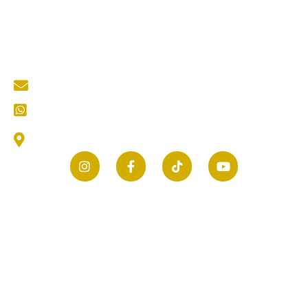
Portfolio
Blog
Kontak
Contact Us
mastertukangkediri@gmail.com
CS (Customer Service) Kami
Jl. Thamrin No.25, Selomanen, Purwokerto, Kec.
Ngadiluwih, Kabupaten Kediri, Jawa Timur 64171
© 2026 mastertukang.co.id | All rights reserved.