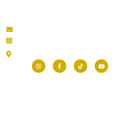
Blog
Kontak
Contact Us
mastertukangkediri@gmail.com
CS (Customer Service) Kami
Jl. Thamrin No.25, Selomanen, Purwokerto, Kec.
Ngadiluwih, Kabupaten Kediri, Jawa Timur 64171
© 2026 mastertukang.co.id | All rights reserved.