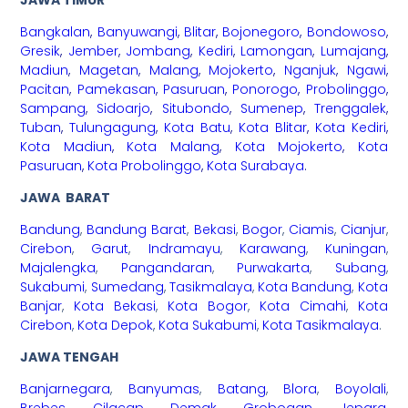
Bangkalan
,
Banyuwangi
,
Blitar
,
Bojonegoro
,
Bondowoso
,
Gresik
,
Jember
,
Jombang
,
Kediri
,
Lamongan
,
Lumajang
,
Madiun
,
Magetan
,
Malang
,
Mojokerto
,
Nganjuk
,
Ngawi
,
Pacitan
,
Pamekasan
,
Pasuruan
,
Ponorogo
,
Probolinggo
,
Sampang
,
Sidoarjo
,
Situbondo
,
Sumenep
,
Trenggalek
,
Tuban
,
Tulungagung
,
Kota Batu
,
Kota Blitar
,
Kota Kediri
,
Kota Madiun
,
Kota Malang
,
Kota Mojokerto
,
Kota
Pasuruan
,
Kota Probolinggo
,
Kota Surabaya
.
JAWA BARAT
Bandung
,
Bandung Barat
,
Bekasi
,
Bogor
,
Ciamis
,
Cianjur
,
Cirebon
,
Garut
,
Indramayu
,
Karawang
,
Kuningan
,
Majalengka
,
Pangandaran
,
Purwakarta
,
Subang
,
Sukabumi
,
Sumedang
,
Tasikmalaya
,
Kota Bandung
,
Kota
Banjar
,
Kota Bekasi
,
Kota Bogor
,
Kota Cimahi
,
Kota
Cirebon
,
Kota Depok
,
Kota Sukabumi
,
Kota Tasikmalaya
.
JAWA TENGAH
Banjarnegara
,
Banyumas
,
Batang
,
Blora
,
Boyolali
,
Brebes
,
Cilacap
,
Demak
,
Grobogan
,
Jepara
,