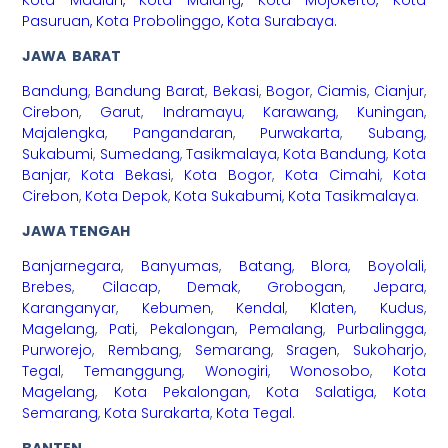
Kota Madiun
,
Kota Malang
,
Kota Mojokerto
,
Kota
Pasuruan
,
Kota Probolinggo
,
Kota Surabaya
.
JAWA BARAT
Bandung
,
Bandung Barat
,
Bekasi
,
Bogor
,
Ciamis
,
Cianjur
,
Cirebon
,
Garut
,
Indramayu
,
Karawang
,
Kuningan
,
Majalengka
,
Pangandaran
,
Purwakarta
,
Subang
,
Sukabumi
,
Sumedang
,
Tasikmalaya
,
Kota Bandung
,
Kota
Banjar
,
Kota Bekasi
,
Kota Bogor
,
Kota Cimahi
,
Kota
Cirebon
,
Kota Depok
,
Kota Sukabumi
,
Kota Tasikmalaya
.
JAWA TENGAH
Banjarnegara
,
Banyumas
,
Batang
,
Blora
,
Boyolali
,
Brebes
,
Cilacap
,
Demak
,
Grobogan
,
Jepara
,
Karanganyar
,
Kebumen
,
Kendal
,
Klaten
,
Kudus
,
Magelang
,
Pati
,
Pekalongan
,
Pemalang
,
Purbalingga
,
Purworejo
,
Rembang
,
Semarang
,
Sragen
,
Sukoharjo
,
Tegal
,
Temanggung
,
Wonogiri
,
Wonosobo
,
Kota
Magelang
,
Kota Pekalongan
,
Kota Salatiga
,
Kota
Semarang
,
Kota Surakarta
,
Kota Tegal
.