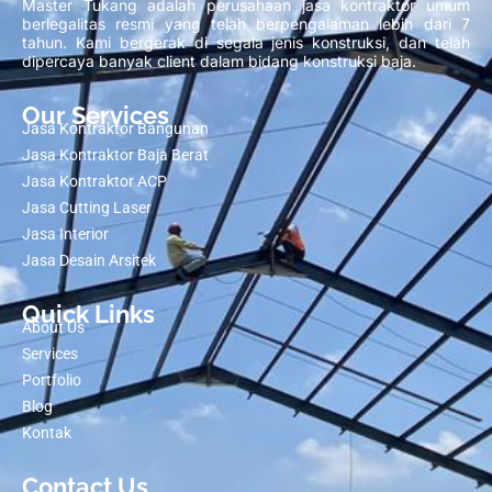
Master Tukang adalah perusahaan jasa kontraktor umum
berlegalitas resmi yang telah berpengalaman lebih dari 7
tahun. Kami bergerak di segala jenis konstruksi, dan telah
dipercaya banyak client dalam bidang konstruksi baja.
Our Services
Jasa Kontraktor Bangunan
Jasa Kontraktor Baja Berat
Jasa Kontraktor ACP
Jasa Cutting Laser
Jasa Interior
Jasa Desain Arsitek
Quick Links
About Us
Services
Portfolio
Blog
Kontak
Contact Us