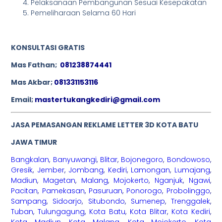
Pelaksanaan Pembangunan Sesuai Kesepakatan
Pemeliharaan Selama 60 Hari
KONSULTASI GRATIS
Mas Fathan;
081238874441
Mas Akbar;
081331153116
Email;
mastertukangkediri@gmail.com
JASA PEMASANGAN REKLAME LETTER 3D KOTA BATU
JAWA TIMUR
Bangkalan
,
Banyuwangi
,
Blitar
,
Bojonegoro
,
Bondowoso
,
Gresik
,
Jember
,
Jombang
,
Kediri
,
Lamongan
,
Lumajang
,
Madiun
,
Magetan
,
Malang
,
Mojokerto
,
Nganjuk
,
Ngawi
,
Pacitan
,
Pamekasan
,
Pasuruan
,
Ponorogo
,
Probolinggo
,
Sampang
,
Sidoarjo
,
Situbondo
,
Sumenep
,
Trenggalek
,
Tuban
,
Tulungagung
,
Kota Batu
,
Kota Blitar
,
Kota Kediri
,