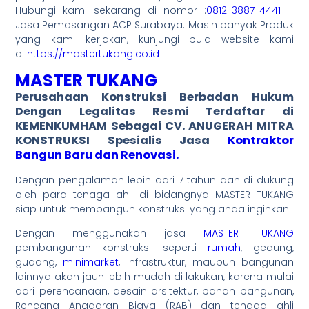
Hubungi kami sekarang di nomor :
0812-3887-4441
–
Jasa Pemasangan ACP Surabaya. Masih banyak Produk
yang kami kerjakan, kunjungi pula website kami
di
https://mastertukang.co.id
MASTER TUKANG
Perusahaan Konstruksi Berbadan Hukum
Dengan
Legalitas Resmi
Terdaftar di
KEMENKUMHAM Sebagai CV. ANUGERAH MITRA
KONSTRUKSI Spesialis Jasa
Kontraktor
Bangun Baru dan Renovasi.
Dengan pengalaman lebih dari 7 tahun dan di dukung
oleh para tenaga ahli di bidangnya MASTER TUKANG
siap untuk membangun konstruksi yang anda inginkan.
Dengan menggunakan jasa
MASTER TUKANG
pembangunan konstruksi seperti
rumah
, gedung,
gudang,
minimarket
, infrastruktur, maupun bangunan
lainnya akan jauh lebih mudah di lakukan, karena mulai
dari perencanaan, desain arsitektur, bahan bangunan,
Rencana Anggaran Biaya (RAB) dan tenaga ahli