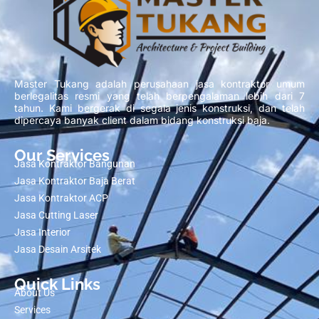
Master Tukang adalah perusahaan jasa kontraktor umum
berlegalitas resmi yang telah berpengalaman lebih dari 7
tahun. Kami bergerak di segala jenis konstruksi, dan telah
dipercaya banyak client dalam bidang konstruksi baja.
Our Services
Jasa Kontraktor Bangunan
Jasa Kontraktor Baja Berat
Jasa Kontraktor ACP
Jasa Cutting Laser
Jasa Interior
Jasa Desain Arsitek
Quick Links
About Us
Services