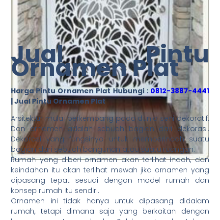
Jual Pintu
Ornamen Plat
Harga Pintu Ornamen Plat Hubungi :
0812-3887-4441
| Jual Pintu Ornamen Plat
Arsitektur mulai berkembang pada dunia seni dekoratif.
Dan ornamen adalah sebuah bagian dari dekorasi.
Dekorasi yang fungsinya untuk memperindah suatu
bagian dari sebuah bangunan atau suatu ruangan.
Rumah yang diberi ornamen akan terlihat indah, dan
keindahan itu akan terlihat mewah jika ornamen yang
dipasang tepat sesuai dengan model rumah dan
konsep rumah itu sendiri.
Ornamen ini tidak hanya untuk dipasang didalam
rumah, tetapi dimana saja yang berkaitan dengan