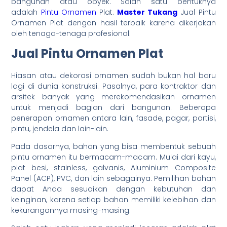
bangunan atau obyek. Salah satu bentuknya
adalah
Pintu Ornamen
Plat.
Master Tukang
Jual Pintu
Ornamen Plat dengan hasil terbaik karena dikerjakan
oleh tenaga-tenaga profesional.
Jual Pintu Ornamen Plat
Hiasan atau dekorasi ornamen sudah bukan hal baru
lagi di dunia konstruksi. Pasalnya, para kontraktor dan
arsitek banyak yang merekomendasikan ornamen
untuk menjadi bagian dari bangunan. Beberapa
penerapan ornamen antara lain, fasade, pagar, partisi,
pintu, jendela dan lain-lain.
Pada dasarnya, bahan yang bisa membentuk sebuah
pintu ornamen itu bermacam-macam. Mulai dari kayu,
plat besi, stainless, galvanis, Aluminium Composite
Panel (ACP), PVC, dan lain sebagainya. Pemilihan bahan
dapat Anda sesuaikan dengan kebutuhan dan
keinginan, karena setiap bahan memiliki kelebihan dan
kekurangannya masing-masing.