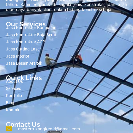
tahun. Kami bergerak di segala jenis konstruksi, dan telah
dipercaya banyak client dalam bidang konstruksi baja.
Our Services
Jasa Kontraktor Bangunan
Jasa Kontraktor Baja Berat
Jasa Kontraktor ACP
Jasa Cutting Laser
Jasa Interior
Jasa Desain Arsitek
Quick Links
About Us
Services
Portfolio
Blog
Kontak
Contact Us
mastertukangkediri@gmail.com