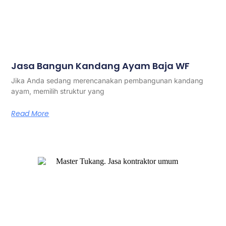
Jasa Bangun Kandang Ayam Baja WF
Jika Anda sedang merencanakan pembangunan kandang
ayam, memilih struktur yang
Read More
Master Tukang adalah perusahaan jasa kontraktor umum
berlegalitas resmi yang telah berpengalaman lebih dari 7
tahun. Kami bergerak di segala jenis konstruksi, dan telah
dipercaya banyak client dalam bidang konstruksi baja.