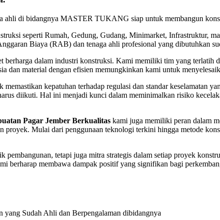
enaga ahli di bidangnya MASTER TUKANG siap untuk membangun konstr
ruksi seperti Rumah, Gedung, Gudang, Minimarket, Infrastruktur, ma
 Anggaran Biaya (RAB) dan tenaga ahli profesional yang dibutuhkan s
t berharga dalam industri konstruksi. Kami memiliki tim yang terlatih da
ia dan material dengan efisien memungkinkan kami untuk menyelesai
 memastikan kepatuhan terhadap regulasi dan standar keselamatan ya
 harus diikuti. Hal ini menjadi kunci dalam meminimalkan risiko kece
uatan Pagar Jember Berkualitas
kami juga memiliki peran dalam me
an proyek. Mulai dari penggunaan teknologi terkini hingga metode kons
ik pembangunan, tetapi juga mitra strategis dalam setiap proyek konst
mi berharap membawa dampak positif yang signifikan bagi perkembang
n yang Sudah Ahli dan Berpengalaman dibidangnya