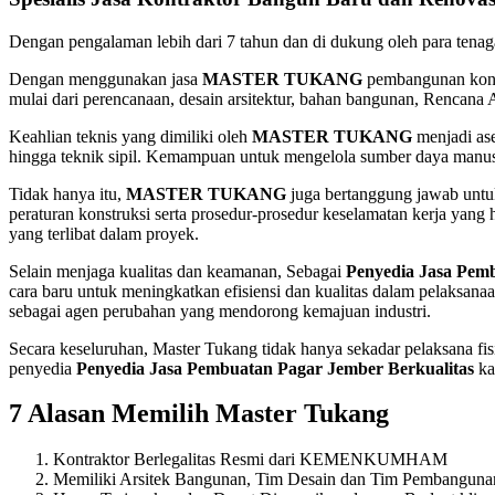
Dengan pengalaman lebih dari 7 tahun dan di dukung oleh para t
Dengan menggunakan jasa
MASTER TUKANG
pembangunan konst
mulai dari perencanaan, desain arsitektur, bahan bangunan, Rencana
Keahlian teknis yang dimiliki oleh
MASTER TUKANG
menjadi ase
hingga teknik sipil. Kemampuan untuk mengelola sumber daya manus
Tidak hanya itu,
MASTER TUKANG
juga bertanggung jawab untuk
peraturan konstruksi serta prosedur-prosedur keselamatan kerja yang
yang terlibat dalam proyek.
Selain menjaga kualitas dan keamanan, Sebagai
Penyedia Jasa Pemb
cara baru untuk meningkatkan efisiensi dan kualitas dalam pelaksana
sebagai agen perubahan yang mendorong kemajuan industri.
Secara keseluruhan, Master Tukang tidak hanya sekadar pelaksana fis
penyedia
Penyedia Jasa Pembuatan Pagar Jember Berkualitas
ka
7 Alasan Memilih Master Tukang
Kontraktor Berlegalitas Resmi dari KEMENKUMHAM
Memiliki Arsitek Bangunan, Tim Desain dan Tim Pembanguna