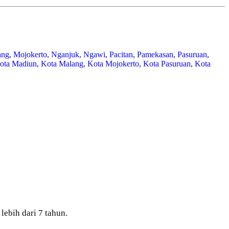
ang
,
Mojokerto
,
Nganjuk
,
Ngawi
,
Pacitan
,
Pamekasan
,
Pasuruan
,
ota Madiun
,
Kota Malang
,
Kota Mojokerto
,
Kota Pasuruan
,
Kota
bih dari 7 tahun.