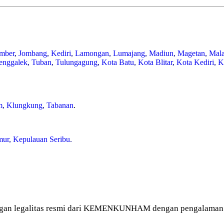
mber
,
Jombang
,
Kediri
,
Lamongan
,
Lumajang
,
Madiun
,
Magetan
,
Mal
enggalek
,
Tuban
,
Tulungagung
,
Kota Batu
,
Kota Blitar
,
Kota Kediri
,
K
m
,
Klungkung
,
Tabanan
.
mur
,
Kepulauan Seribu
.
gan legalitas resmi dari KEMENKUNHAM dengan pengalaman le