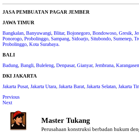
JASA PEMBUATAN PAGAR JEMBER
JAWA TIMUR
Bangkalan
,
Banyuwangi
,
Blitar
,
Bojonegoro
,
Bondowoso
,
Gresik
,
Je
Ponorogo
,
Probolinggo
,
Sampang
,
Sidoarjo
,
Situbondo
,
Sumenep
,
Tr
Probolinggo
,
Kota Surabaya
.
BALI
Badung
,
Bangli
,
Buleleng
,
Denpasar
,
Gianyar
,
Jembrana
,
Karangase
DKI JAKARTA
Jakarta Pusat
,
Jakarta Utara
,
Jakarta Barat
,
Jakarta Selatan
,
Jakarta Ti
Previous
Next
Master Tukang
Perusahaan konstruksi berbadan hukum den