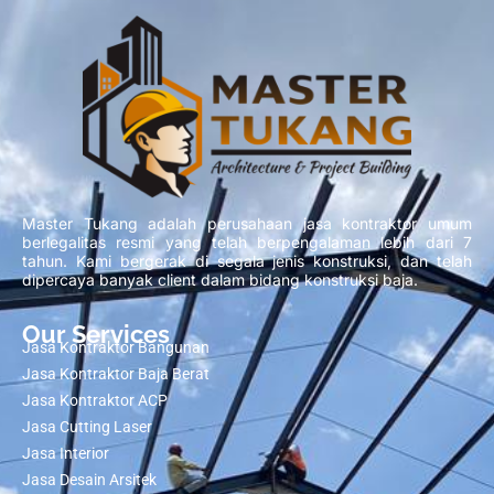
Master Tukang adalah perusahaan jasa kontraktor umum
berlegalitas resmi yang telah berpengalaman lebih dari 7
tahun. Kami bergerak di segala jenis konstruksi, dan telah
dipercaya banyak client dalam bidang konstruksi baja.
Our Services
Jasa Kontraktor Bangunan
Jasa Kontraktor Baja Berat
Jasa Kontraktor ACP
Jasa Cutting Laser
Jasa Interior
Jasa Desain Arsitek