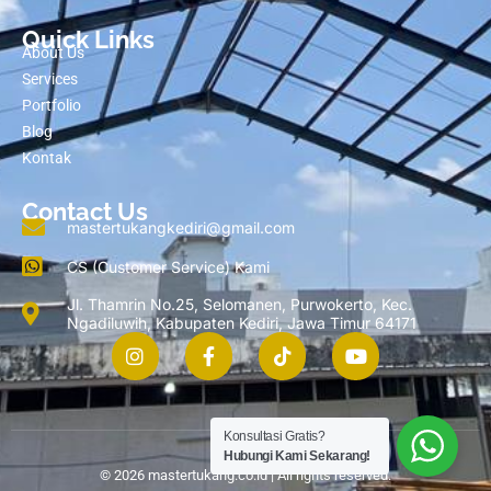
Quick Links
About Us
Services
Portfolio
Blog
Kontak
Contact Us
mastertukangkediri@gmail.com
CS (Customer Service) Kami
Jl. Thamrin No.25, Selomanen, Purwokerto, Kec.
Ngadiluwih, Kabupaten Kediri, Jawa Timur 64171
Konsultasi Gratis?
Hubungi Kami Sekarang!
© 2026 mastertukang.co.id | All rights reserved.