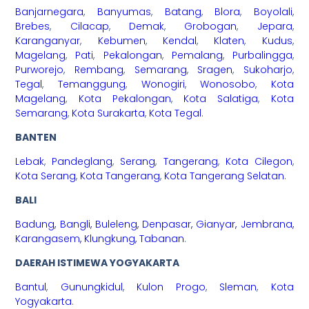
Banjarnegara
,
Banyumas
,
Batang
,
Blora
,
Boyolali
,
Brebes
,
Cilacap
,
Demak
,
Grobogan
,
Jepara
,
Karanganyar
,
Kebumen
,
Kendal
,
Klaten
,
Kudus
,
Magelang
,
Pati
,
Pekalongan
,
Pemalang
,
Purbalingga
,
Purworejo
,
Rembang
,
Semarang
,
Sragen
,
Sukoharjo
,
Tegal
,
Temanggung
,
Wonogiri
,
Wonosobo
,
Kota
Magelang
,
Kota Pekalongan
,
Kota Salatiga
,
Kota
Semarang
,
Kota Surakarta
,
Kota Tegal
.
BANTEN
Lebak
,
Pandeglang
,
Serang
,
Tangerang
,
Kota Cilegon
,
Kota Serang
,
Kota Tangerang
,
Kota Tangerang Selatan
.
BALI
Badung
,
Bangli
,
Buleleng
,
Denpasar
,
Gianyar
,
Jembrana
,
Karangasem
,
Klungkung
,
Tabanan
.
DAERAH ISTIMEWA YOGYAKARTA
Bantul
,
Gunungkidul
,
Kulon Progo
,
Sleman
,
Kota
Yogyakarta
.