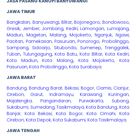
JASA PASANG KANOPI BANYUWANGI
JAWA TIMUR
Bangkalan
,
Banyuwangi
,
Blitar
,
Bojonegoro
,
Bondowoso
,
Gresik
,
Jember
,
Jombang
,
Kediri
,
Lamongan
,
Lumajang
,
Madiun
,
Magetan
,
Malang
,
Mojokerto
,
Nganjuk
,
Ngawi
,
Pacitan
,
Pamekasan
,
Pasuruan
,
Ponorogo
,
Probolinggo
,
Sampang
,
Sidoarjo
,
Situbondo
,
Sumenep
,
Trenggalek
,
Tuban
,
Tulungagung
,
Kota Batu
,
Kota Blitar
,
Kota Kediri
,
Kota Madiun
,
Kota Malang
,
Kota Mojokerto
,
Kota
Pasuruan
,
Kota Probolinggo
,
Kota Surabaya
.
JAWA BARAT
Bandung
,
Bandung Barat
,
Bekasi
,
Bogor
,
Ciamis
,
Cianjur
,
Cirebon
,
Garut
,
Indramayu
,
Karawang
,
Kuningan
,
Majalengka
,
Pangandaran
,
Purwakarta
,
Subang
,
Sukabumi
,
Sumedang
,
Tasikmalaya
,
Kota Bandung
,
Kota
Banjar
,
Kota Bekasi
,
Kota Bogor
,
Kota Cimahi
,
Kota
Cirebon
,
Kota Depok
,
Kota Sukabumi
,
Kota Tasikmalaya
.
JAWA TENGAH