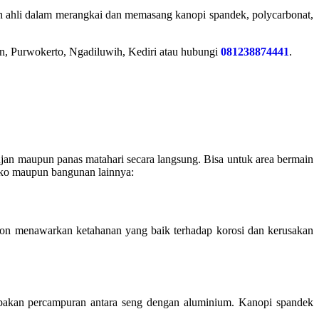
ah ahli dalam merangkai dan memasang kanopi spandek, polycarbonat,
n, Purwokerto, Ngadiluwih, Kediri atau hubungi
081238874441
.
n maupun panas matahari secara langsung. Bisa untuk area bermain
toko maupun bangunan lainnya:
ron menawarkan ketahanan yang baik terhadap korosi dan kerusakan
upakan percampuran antara seng dengan aluminium. Kanopi spandek