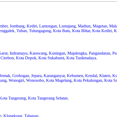
mber
,
Jombang
,
Kediri
,
Lamongan
,
Lumajang
,
Madiun
,
Magetan
,
Mal
enggalek
,
Tuban
,
Tulungagung
,
Kota Batu
,
Kota Blitar
,
Kota Kediri
,
K
Garut
,
Indramayu
,
Karawang
,
Kuningan
,
Majalengka
,
Pangandaran
,
Pu
 Cirebon
,
Kota Depok
,
Kota Sukabumi
,
Kota Tasikmalaya
.
Demak
,
Grobogan
,
Jepara
,
Karanganyar
,
Kebumen
,
Kendal
,
Klaten
,
Ku
gung
,
Wonogiri
,
Wonosobo
,
Kota Magelang
,
Kota Pekalongan
,
Kota Sa
Kota Tangerang
,
Kota Tangerang Selatan
.
m
,
Klungkung
,
Tabanan
.