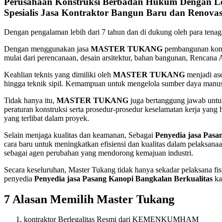
Perusahaan Konstruksi Berbadan Hukum Dengan
L
Spesialis Jasa
Kontraktor Bangun Baru dan Renovas
Dengan pengalaman lebih dari 7 tahun dan di dukung oleh para t
Dengan menggunakan jasa
MASTER TUKANG
pembangunan konst
mulai dari perencanaan, desain arsitektur, bahan bangunan, Rencana
Keahlian teknis yang dimiliki oleh
MASTER TUKANG
menjadi ase
hingga teknik sipil. Kemampuan untuk mengelola sumber daya manus
Tidak hanya itu,
MASTER TUKANG
juga bertanggung jawab untuk
peraturan konstruksi serta prosedur-prosedur keselamatan kerja yang
yang terlibat dalam proyek.
Selain menjaga kualitas dan keamanan, Sebagai
Penyedia jasa Pasa
cara baru untuk meningkatkan efisiensi dan kualitas dalam pelaksana
sebagai agen perubahan yang mendorong kemajuan industri.
Secara keseluruhan, Master Tukang tidak hanya sekadar pelaksana fis
penyedia
Penyedia jasa Pasang Kanopi Bangkalan Berkualitas
ka
7 Alasan Memilih Master Tukang
kontraktor Berlegalitas Resmi dari KEMENKUMHAM