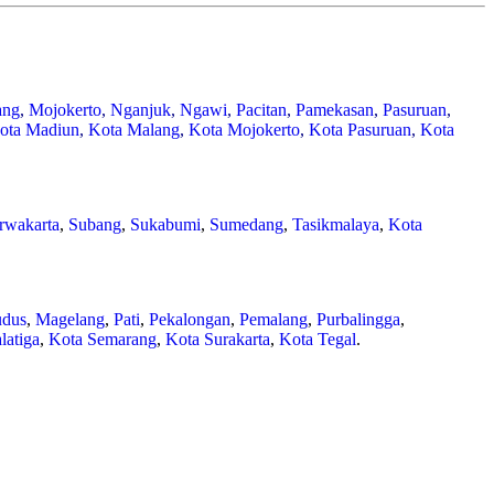
ang
,
Mojokerto
,
Nganjuk
,
Ngawi
,
Pacitan
,
Pamekasan
,
Pasuruan
,
ota Madiun
,
Kota Malang
,
Kota Mojokerto
,
Kota Pasuruan
,
Kota
rwakarta
,
Subang
,
Sukabumi
,
Sumedang
,
Tasikmalaya
,
Kota
dus
,
Magelang
,
Pati
,
Pekalongan
,
Pemalang
,
Purbalingga
,
latiga
,
Kota Semarang
,
Kota Surakarta
,
Kota Tegal
.