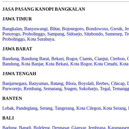
JASA PASANG KANOPI BANGKALAN
JAWA TIMUR
Bangkalan
,
Banyuwangi
,
Blitar
,
Bojonegoro
,
Bondowoso
,
Gresik
,
Je
Ponorogo
,
Probolinggo
,
Sampang
,
Sidoarjo
,
Situbondo
,
Sumenep
,
Tr
Probolinggo
,
Kota Surabaya
.
JAWA BARAT
Bandung
,
Bandung Barat
,
Bekasi
,
Bogor
,
Ciamis
,
Cianjur
,
Cirebon
,
Bandung
,
Kota Banjar
,
Kota Bekasi
,
Kota Bogor
,
Kota Cimahi
,
Kota
JAWA TENGAH
Banjarnegara
,
Banyumas
,
Batang
,
Blora
,
Boyolali
,
Brebes
,
Cilacap
,
Purworejo
,
Rembang
,
Semarang
,
Sragen
,
Sukoharjo
,
Tegal
,
Temang
BANTEN
Lebak
,
Pandeglang
,
Serang
,
Tangerang
,
Kota Cilegon
,
Kota Serang
,
BALI
Badung
,
Bangli
,
Buleleng
,
Denpasar
,
Gianyar
,
Jembrana
,
Karangase