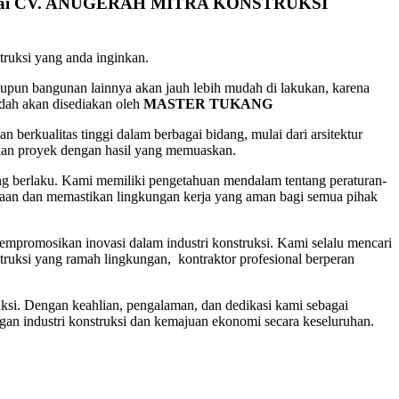
gai CV. ANUGERAH MITRA KONSTRUKSI
uksi yang anda inginkan.
upun bangunan lainnya akan jauh lebih mudah di lakukan, karena
udah akan disediakan oleh
MASTER TUKANG
n berkualitas tinggi dalam berbagai bidang, mulai dari arsitektur
kan proyek dengan hasil yang memuaskan.
ng berlaku. Kami memiliki pengetahuan mendalam tentang peraturan-
lakaan dan memastikan lingkungan kerja yang aman bagi semua pihak
mpromosikan inovasi dalam industri konstruksi. Kami selalu mencari
truksi yang ramah lingkungan, kontraktor profesional berperan
ruksi. Dengan keahlian, pengalaman, dan dedikasi kami sebagai
an industri konstruksi dan kemajuan ekonomi secara keseluruhan.