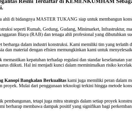
egalitas Resmi
Terdaftar di KEMENKUMHAM Seba
i.
enaga ahli di bidangnya MASTER TUKANG siap untuk membangun konstr
ruksi seperti Rumah, Gedung, Gudang, Minimarket, Infrastruktur, ma
 Anggaran Biaya (RAB) dan tenaga ahli profesional yang dibutuhkan s
t berharga dalam industri konstruksi. Kami memiliki tim yang terlatih da
ia dan material dengan efisien memungkinkan kami untuk menyelesai
 memastikan kepatuhan terhadap regulasi dan standar keselamatan ya
 harus diikuti. Hal ini menjadi kunci dalam meminimalkan risiko kece
ng Kanopi Bangkalan Berkualitas
kami juga memiliki peran dalam me
an proyek. Mulai dari penggunaan teknologi terkini hingga metode kons
ik pembangunan, tetapi juga mitra strategis dalam setiap proyek konst
mi berharap membawa dampak positif yang signifikan bagi perkembang