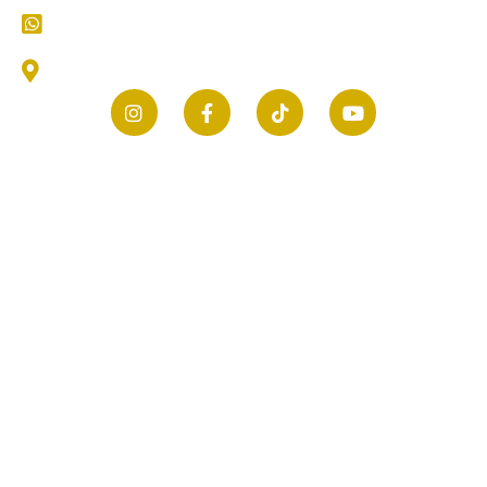
CS (Customer Service) Kami
Jl. Thamrin No.25, Selomanen, Purwokerto, Kec.
Ngadiluwih, Kabupaten Kediri, Jawa Timur 64171
© 2026 mastertukang.co.id | All rights reserved.