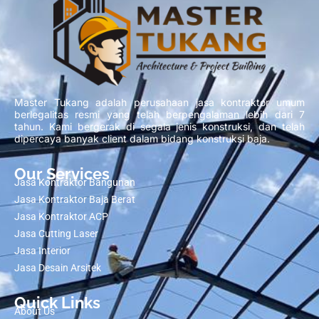
Master Tukang adalah perusahaan jasa kontraktor umum
berlegalitas resmi yang telah berpengalaman lebih dari 7
tahun. Kami bergerak di segala jenis konstruksi, dan telah
dipercaya banyak client dalam bidang konstruksi baja.
Our Services
Jasa Kontraktor Bangunan
Jasa Kontraktor Baja Berat
Jasa Kontraktor ACP
Jasa Cutting Laser
Jasa Interior
Jasa Desain Arsitek
Quick Links
About Us