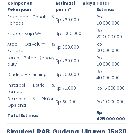
Komponen
Estimasi Biaya
Total
Pekerjaan
per m²
Estimasi
Pekerjaan Tanah &
Rp
Rp 250.000
Pondasi
50.000.000
Rp
Struktur Baja WF
Rp 1.000.000
200.000.000
Atap Galvalum &
Rp
Rp 300.000
Rangka
60.000.000
Lantai Beton (heavy
Rp
Rp 250.000
duty)
50.000.000
Rp
Dinding + Finishing
Rp 200.000
40.000.000
Instalasi Listrik &
Rp 75.000
Rp 15.000.000
Lampu
Drainase & Plafon
Rp 50.000
Rp 10.000.000
Opsional
Rp
Total Estimasi
425.000.000
Simulasi RAB Gudang Ukuran 15×30