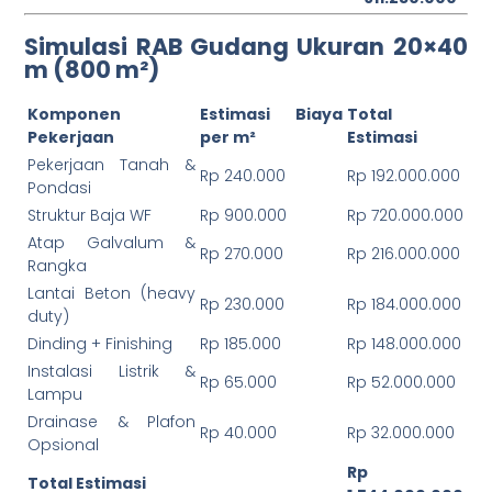
Simulasi RAB Gudang Ukuran 20×40
m (800 m²)
Komponen
Estimasi Biaya
Total
Pekerjaan
per m²
Estimasi
Pekerjaan Tanah &
Rp 240.000
Rp 192.000.000
Pondasi
Struktur Baja WF
Rp 900.000
Rp 720.000.000
Atap Galvalum &
Rp 270.000
Rp 216.000.000
Rangka
Lantai Beton (heavy
Rp 230.000
Rp 184.000.000
duty)
Dinding + Finishing
Rp 185.000
Rp 148.000.000
Instalasi Listrik &
Rp 65.000
Rp 52.000.000
Lampu
Drainase & Plafon
Rp 40.000
Rp 32.000.000
Opsional
Rp
Total Estimasi