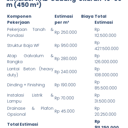
m (450 m²)
Komponen
Estimasi Biaya
Total
Pekerjaan
per m²
Estimasi
Pekerjaan Tanah &
Rp
Rp 250.000
Pondasi
112.500.000
Rp
Struktur Baja WF
Rp 950.000
427.500.000
Atap Galvalum &
Rp
Rp 280.000
Rangka
126.000.000
Lantai Beton (heavy
Rp
Rp 240.000
duty)
108.000.000
Rp
Dinding + Finishing
Rp 190.000
85.500.000
Instalasi Listrik &
Rp
Rp 70.000
Lampu
31.500.000
Drainase & Plafon
Rp
Rp 45.000
Opsional
20.250.000
Rp
Total Estimasi
911.250.000