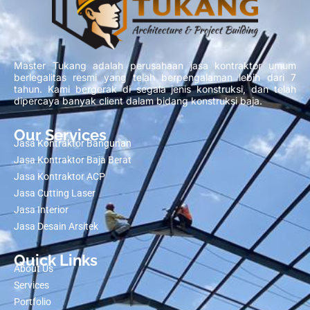
Master Tukang adalah perusahaan jasa kontraktor umum
berlegalitas resmi yang telah berpengalaman lebih dari 7
tahun. Kami bergerak di segala jenis konstruksi, dan telah
dipercaya banyak client dalam bidang konstruksi baja.
Our Services
Jasa Kontraktor Bangunan
Jasa Kontraktor Baja Berat
Jasa Kontraktor ACP
Jasa Cutting Laser
Jasa Interior
Jasa Desain Arsitek
Quick Links
About Us
Services
Portfolio