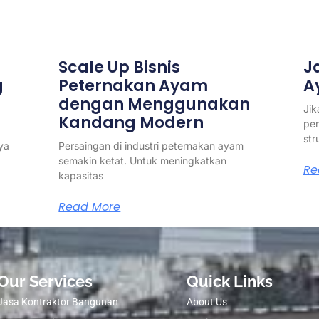
Scale Up Bisnis
J
g
Peternakan Ayam
A
dengan Menggunakan
Ji
Kandang Modern
pe
str
ya
Persaingan di industri peternakan ayam
semakin ketat. Untuk meningkatkan
Re
kapasitas
Read More
Our Services
Quick Links
Jasa Kontraktor Bangunan
About Us