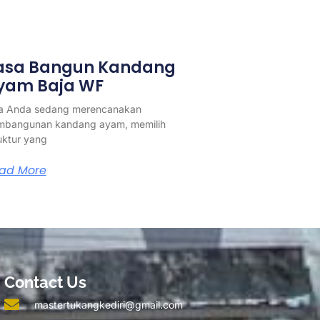
asa Bangun Kandang
yam Baja WF
ka Anda sedang merencanakan
mbangunan kandang ayam, memilih
uktur yang
ad More
Contact Us
mastertukangkediri@gmail.com