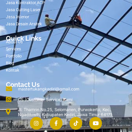
Jasa Kontraktor ACP
Jasa Cutting Laser
Jasa Interior
Jasa Desain Arsitek
Quick Links
About Us
Services
Portfolio
Blog
Kontak
Contact Us
mastertukangkediri@gmail.com
CS (Customer Service) Kami
Jl. Thamrin No.25, Selomanen, Purwokerto, Kec.
Ngadiluwih, Kabupaten Kediri, Jawa Timur 64171