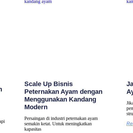
Scale Up Bisnis
J
n
Peternakan Ayam dengan
A
Menggunakan Kandang
Jik
Modern
pem
str
Persaingan di industri peternakan ayam
api
semakin ketat. Untuk meningkatkan
Re
kapasitas