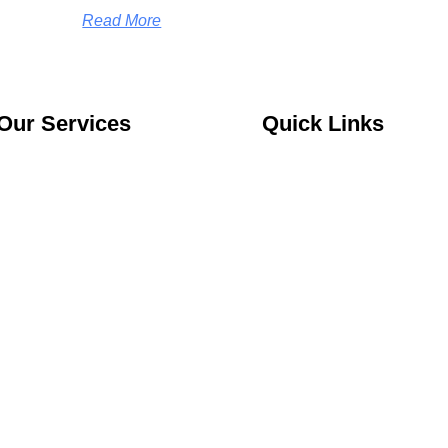
Read More
Our Services
Quick Links
Jasa Kontraktor Bangunan
About Us
Jasa Kontraktor Baja Berat
Services
Jasa Kontraktor ACP
Portfolio
Jasa Cutting Laser
Blog
Jasa Interior
Kontak
Jasa Desain Arsitek