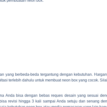
untuk pembuatan neon box:
uran yang berbeda-beda tergantung dengan kebutuhan. Harga
ltasi terlebih dahulu untuk membuat neon box yang cocok. Sila
ena Anda bisa dengan bebas reques desain yang sesuai den
sa revisi hingga 3 kali sampai Anda setuju dan senang deng
n saja kebutuhan neon box atau media pemasaran yang lain han