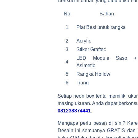
Berikut ini bahan yang dibutuhkan 
No
Bahan
1
Plat Besi untuk rangka
2
Acrylic
3
Stiker Graftec
LED Module Saso +
4
Asimetic
5
Rangka Hollow
6
Tiang
Setiap neon box tentu memiliki uk
masing ukuran. Anda dapat berkonsu
081238874441
.
Mengapa perlu pesan di sini? Kar
Desain ini semuanya GRATIS dan bi
bukan? Maka dari itu, konsultasika