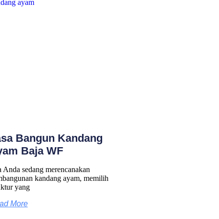
asa Bangun Kandang
yam Baja WF
a Anda sedang merencanakan
bangunan kandang ayam, memilih
uktur yang
ad More