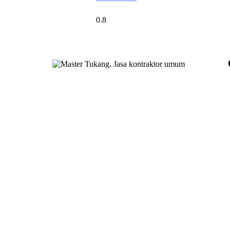
Master Tukang adalah perusahaan jasa
kontraktor umum berlegalitas resmi yang telah
berpengalaman lebih dari 7 tahun. Kami
bergerak di segala jenis konstruksi, dan telah
dipercaya banyak client dalam bidang
konstruksi baja.