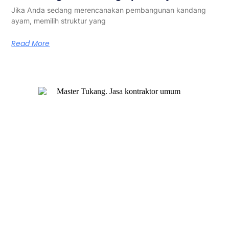
Jika Anda sedang merencanakan pembangunan kandang
ayam, memilih struktur yang
Read More
Master Tukang adalah perusahaan jasa kontraktor umum
berlegalitas resmi yang telah berpengalaman lebih dari 7
tahun. Kami bergerak di segala jenis konstruksi, dan telah
dipercaya banyak client dalam bidang konstruksi baja.
Our Services
Jasa Kontraktor Bangunan
Jasa Kontraktor Baja Berat
Jasa Kontraktor ACP
Jasa Cutting Laser
Jasa Interior
Jasa Desain Arsitek