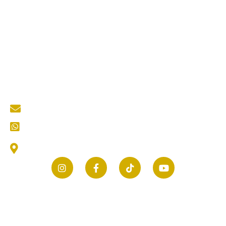
Quick Links
About Us
Services
Portfolio
Blog
Kontak
Contact Us
mastertukangkediri@gmail.com
CS (Customer Service) Kami
Jl. Thamrin No.25, Selomanen, Purwokerto, Kec.
Ngadiluwih, Kabupaten Kediri, Jawa Timur 64171
© 2026 mastertukang.co.id | All rights reserved.