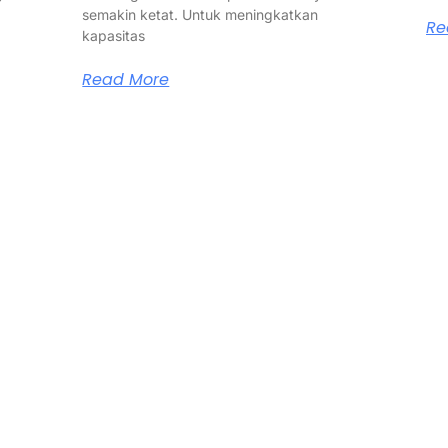
semakin ketat. Untuk meningkatkan
Re
kapasitas
Read More
Our Services
Quick Links
Jasa Kontraktor Bangunan
About Us
Jasa Kontraktor Baja Berat
Services
Jasa Kontraktor ACP
Portfolio
Jasa Cutting Laser
Blog
Jasa Interior
Kontak
Jasa Desain Arsitek