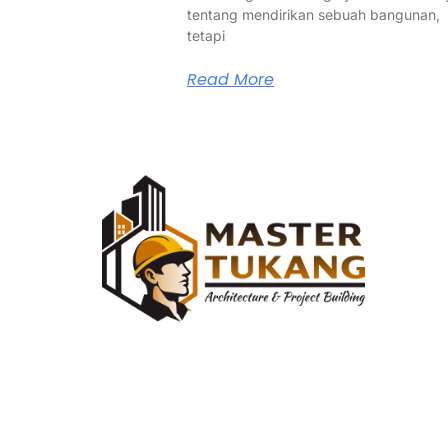
tentang mendirikan sebuah bangunan,
tetapi
Read More
Master Tukang adalah perusahaan jasa
kontraktor umum berlegalitas resmi yang
telah berpengalaman lebih dari 7 tahun.
Kami bergerak di segala jenis konstruksi,
dan telah dipercaya banyak client dalam
bidang konstruksi baja.