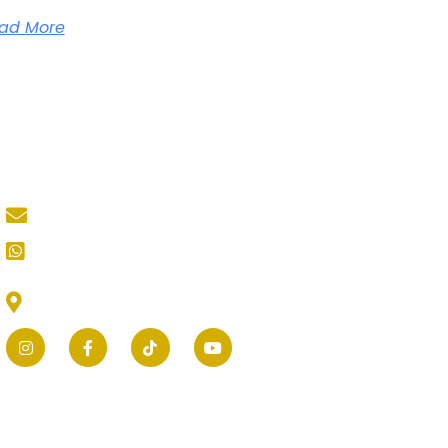
ad More
Contact Us
mastertukangkediri@gmail.com
CS (Customer Service) Kami
Jl. Thamrin No.25, Selomanen, Purwokerto,
Kec. Ngadiluwih, Kabupaten Kediri, Jawa
Timur 64171