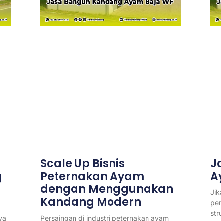
Scale Up Bisnis
J
g
Peternakan Ayam
A
dengan Menggunakan
Ji
Kandang Modern
pe
str
ya
Persaingan di industri peternakan ayam