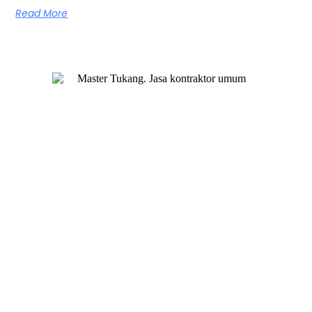
Read More
Master Tukang adalah perusahaan jasa kontraktor umum
berlegalitas resmi yang telah berpengalaman lebih dari 7
tahun. Kami bergerak di segala jenis konstruksi, dan telah
dipercaya banyak client dalam bidang konstruksi baja.
Our Services
Jasa Kontraktor Bangunan
Jasa Kontraktor Baja Berat
Jasa Kontraktor ACP
Jasa Cutting Laser
Jasa Interior
Jasa Desain Arsitek
Quick Links
About Us