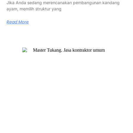
Jika Anda sedang merencanakan pembangunan kandang
ayam, memilih struktur yang
Read More
Master Tukang adalah perusahaan jasa kontraktor umum
berlegalitas resmi yang telah berpengalaman lebih dari 7
tahun. Kami bergerak di segala jenis konstruksi, dan telah
dipercaya banyak client dalam bidang konstruksi baja.
Our Services
Jasa Kontraktor Bangunan
Jasa Kontraktor Baja Berat
Jasa Kontraktor ACP
Jasa Cutting Laser
Jasa Interior
Jasa Desain Arsitek