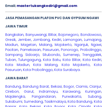
Email;
mastertukangkediri@gmail.com
JASA PEMASANGAN PLAFON PVC DAN GYPSUM NGAWI
JAWA TIMUR
Bangkalan
,
Banyuwangi
,
Blitar
,
Bojonegoro
,
Bondowoso
,
Gresik
,
Jember
,
Jombang
,
Kediri
,
Lamongan
,
Lumajang
,
Madiun
,
Magetan
,
Malang
,
Mojokerto
,
Nganjuk
,
Ngawi
,
Pacitan
,
Pamekasan
,
Pasuruan
,
Ponorogo
,
Probolinggo
,
Sampang
,
Sidoarjo
,
Situbondo
,
Sumenep
,
Trenggalek
,
Tuban
,
Tulungagung
,
Kota Batu
,
Kota Blitar
,
Kota Kediri
,
Kota Madiun
,
Kota Malang
,
Kota Mojokerto
,
Kota
Pasuruan
,
Kota Probolinggo
,
Kota Surabaya
.
JAWA BARAT
Bandung
,
Bandung Barat
,
Bekasi
,
Bogor
,
Ciamis
,
Cianjur
,
Cirebon
,
Garut
,
Indramayu
,
Karawang
,
Kuningan
,
Majalengka
,
Pangandaran
,
Purwakarta
,
Subang
,
Sukabumi
,
Sumedang
,
Tasikmalaya
,
Kota Bandung
,
Kota
Banjar
,
Kota Bekasi
,
Kota Bogor
,
Kota Cimahi
,
Kota