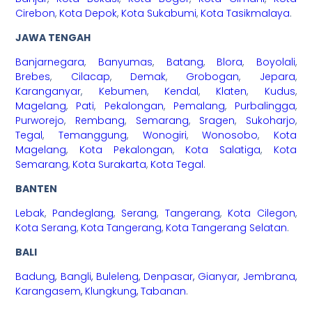
Cirebon
,
Kota Depok
,
Kota Sukabumi
,
Kota Tasikmalaya
.
JAWA TENGAH
Banjarnegara
,
Banyumas
,
Batang
,
Blora
,
Boyolali
,
Brebes
,
Cilacap
,
Demak
,
Grobogan
,
Jepara
,
Karanganyar
,
Kebumen
,
Kendal
,
Klaten
,
Kudus
,
Magelang
,
Pati
,
Pekalongan
,
Pemalang
,
Purbalingga
,
Purworejo
,
Rembang
,
Semarang
,
Sragen
,
Sukoharjo
,
Tegal
,
Temanggung
,
Wonogiri
,
Wonosobo
,
Kota
Magelang
,
Kota Pekalongan
,
Kota Salatiga
,
Kota
Semarang
,
Kota Surakarta
,
Kota Tegal
.
BANTEN
Lebak
,
Pandeglang
,
Serang
,
Tangerang
,
Kota Cilegon
,
Kota Serang
,
Kota Tangerang
,
Kota Tangerang Selatan
.
BALI
Badung
,
Bangli
,
Buleleng
,
Denpasar
,
Gianyar
,
Jembrana
,
Karangasem
,
Klungkung
,
Tabanan
.