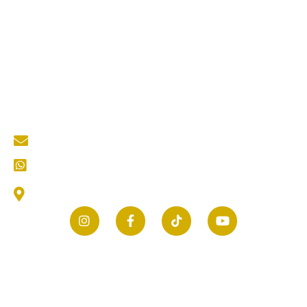
Quick Links
About Us
Services
Portfolio
Blog
Kontak
Contact Us
mastertukangkediri@gmail.com
CS (Customer Service) Kami
Jl. Thamrin No.25, Selomanen, Purwokerto, Kec.
Ngadiluwih, Kabupaten Kediri, Jawa Timur 64171
© 2026 mastertukang.co.id | All rights reserved.