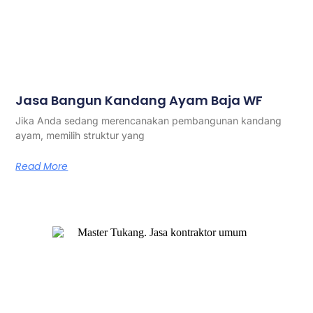
Jasa Bangun Kandang Ayam Baja WF
Jika Anda sedang merencanakan pembangunan kandang
ayam, memilih struktur yang
Read More
Master Tukang adalah perusahaan jasa kontraktor umum
berlegalitas resmi yang telah berpengalaman lebih dari 7
tahun. Kami bergerak di segala jenis konstruksi, dan telah
dipercaya banyak client dalam bidang konstruksi baja.