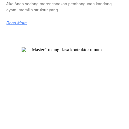
Jika Anda sedang merencanakan pembangunan kandang
ayam, memilih struktur yang
Read More
Master Tukang adalah perusahaan jasa kontraktor umum
berlegalitas resmi yang telah berpengalaman lebih dari 7 tahun.
Kami bergerak di segala jenis konstruksi, dan telah dipercaya
banyak client dalam bidang konstruksi baja.
Our Services
Jasa Kontraktor Bangunan
Jasa Kontraktor Baja Berat
Jasa Kontraktor ACP
Jasa Cutting Laser
Jasa Interior
Jasa Desain Arsitek