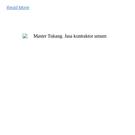
Read More
Master Tukang adalah perusahaan jasa kontraktor umum
berlegalitas resmi yang telah berpengalaman lebih dari 7
tahun. Kami bergerak di segala jenis konstruksi, dan telah
dipercaya banyak client dalam bidang konstruksi baja.
Our Services
Jasa Kontraktor Bangunan
Jasa Kontraktor Baja Berat
Jasa Kontraktor ACP
Jasa Cutting Laser
Jasa Interior
Jasa Desain Arsitek
Quick Links
About Us