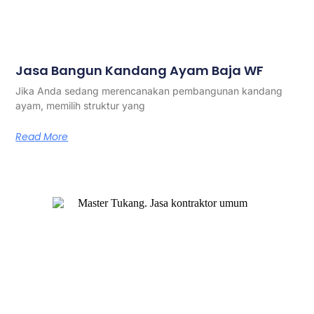
Jasa Bangun Kandang Ayam Baja WF
Jika Anda sedang merencanakan pembangunan kandang
ayam, memilih struktur yang
Read More
Master Tukang adalah perusahaan jasa kontraktor umum
berlegalitas resmi yang telah berpengalaman lebih dari 7
tahun. Kami bergerak di segala jenis konstruksi, dan telah
dipercaya banyak client dalam bidang konstruksi baja.
Our Services
Jasa Kontraktor Bangunan