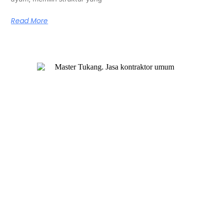
Read More
Master Tukang adalah perusahaan jasa kontraktor umum
berlegalitas resmi yang telah berpengalaman lebih dari 7
tahun. Kami bergerak di segala jenis konstruksi, dan telah
dipercaya banyak client dalam bidang konstruksi baja.
Our Services
Jasa Kontraktor Bangunan
Jasa Kontraktor Baja Berat
Jasa Kontraktor ACP
Jasa Cutting Laser
Jasa Interior
Jasa Desain Arsitek