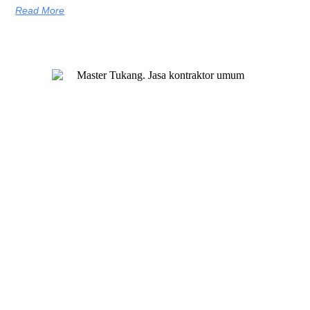
Read More
Master Tukang adalah perusahaan jasa kontraktor umum
berlegalitas resmi yang telah berpengalaman lebih dari 7 tahun.
Kami bergerak di segala jenis konstruksi, dan telah dipercaya
banyak client dalam bidang konstruksi baja.
Our Services
Jasa Kontraktor Bangunan
Jasa Kontraktor Baja Berat
Jasa Kontraktor ACP
Jasa Cutting Laser
Jasa Interior
Jasa Desain Arsitek
Quick Links
About Us