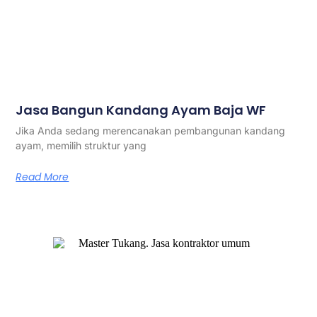
Jasa Bangun Kandang Ayam Baja WF
Jika Anda sedang merencanakan pembangunan kandang
ayam, memilih struktur yang
Read More
Master Tukang adalah perusahaan jasa kontraktor umum
berlegalitas resmi yang telah berpengalaman lebih dari 7
tahun. Kami bergerak di segala jenis konstruksi, dan telah
dipercaya banyak client dalam bidang konstruksi baja.