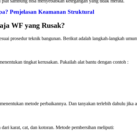
tau plat sambung bisa menyebabkan ketegangan yang tidak merata.
? Penjelasan Keamanan Struktural
aja WF yang Rusak?
sesuai prosedur teknik bangunan. Berikut adalah langkah-langkah um
enentukan tingkat kerusakan. Pakailah alat bantu dengan contoh :
menentukan metode perbaikannya. Dan tanyakan terlebih dahulu jika ala
ari karat, cat, dan kotoran. Metode pembersihan meliputi: