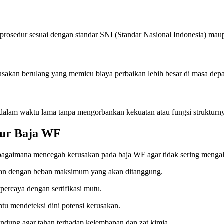
prosedur sesuai dengan standar SNI (Standar Nasional Indonesia) maup
sakan berulang yang memicu biaya perbaikan lebih besar di masa dep
 dalam waktu lama tanpa mengorbankan kekuatan atau fungsi strukturn
tur Baja WF
agaimana mencegah kerusakan pada baja WF agar tidak sering mengala
aikan dengan beban maksimum yang akan ditanggung.
percaya dengan sertifikasi mutu.
tu mendeteksi dini potensi kerusakan.
indung agar tahan terhadap kelembapan dan zat kimia.