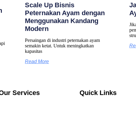
Scale Up Bisnis
J
n
Peternakan Ayam dengan
A
Menggunakan Kandang
Jik
Modern
pem
str
Persaingan di industri peternakan ayam
api
semakin ketat. Untuk meningkatkan
Re
kapasitas
Read More
Our Services
Quick Links
Jasa Kontraktor Bangunan
About Us
Jasa Kontraktor Baja Berat
Services
Jasa Kontraktor ACP
Portfolio
Jasa Cutting Laser
Blog