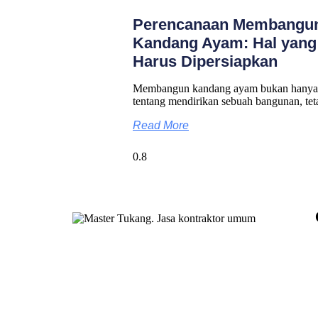
Perencanaan Membangu
Kandang Ayam: Hal yang
Harus Dipersiapkan
Membangun kandang ayam bukan hanya
tentang mendirikan sebuah bangunan, tet
Read More
Master Tukang adalah perusahaan jasa
kontraktor umum berlegalitas resmi yang telah
berpengalaman lebih dari 7 tahun. Kami
bergerak di segala jenis konstruksi, dan telah
dipercaya banyak client dalam bidang
konstruksi baja.