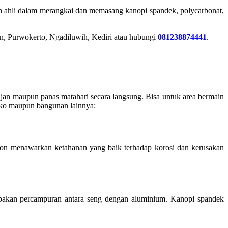
ah ahli dalam merangkai dan memasang kanopi spandek, polycarbonat,
n, Purwokerto, Ngadiluwih, Kediri atau hubungi
081238874441
.
n maupun panas matahari secara langsung. Bisa untuk area bermain
toko maupun bangunan lainnya:
ron menawarkan ketahanan yang baik terhadap korosi dan kerusakan
upakan percampuran antara seng dengan aluminium. Kanopi spandek