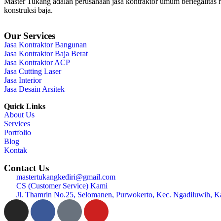
Master Tukang adalah perusahaan jasa kontraktor umum berlegalitas re
konstruksi baja.
Our Services
Jasa Kontraktor Bangunan
Jasa Kontraktor Baja Berat
Jasa Kontraktor ACP
Jasa Cutting Laser
Jasa Interior
Jasa Desain Arsitek
Quick Links
About Us
Services
Portfolio
Blog
Kontak
Contact Us
mastertukangkediri@gmail.com
CS (Customer Service) Kami
Jl. Thamrin No.25, Selomanen, Purwokerto, Kec. Ngadiluwih, K