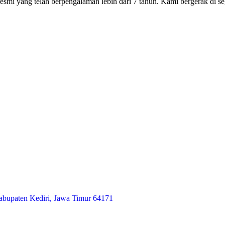
smi yang telah berpengalaman lebih dari 7 tahun. Kami bergerak di seg
abupaten Kediri, Jawa Timur 64171