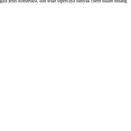
ala jenis konstruksi, dan telah dipercaya banyak client dalam bidang