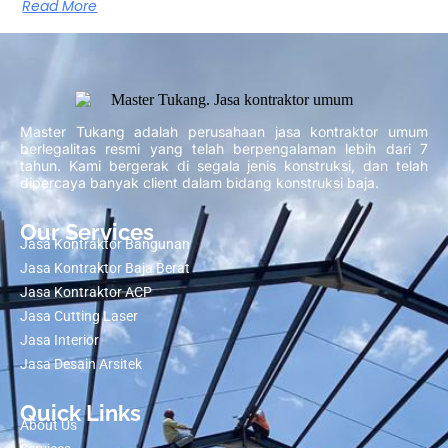
Read More
Master Tukang adalah perusahaan jasa kontraktor umum
berlegalitas resmi yang telah berpengalaman lebih dari 7
tahun. Kami bergerak di segala jenis konstruksi, dan telah
dipercaya banyak client dalam bidang konstruksi baja.
Our Services
Jasa Kontraktor Bangunan
Jasa Kontraktor Baja Berat
Jasa Kontraktor ACP
Jasa Cutting Laser
Jasa Interior
Jasa Desain Arsitek
Quick Links
About Us