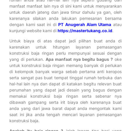
manfaat manfaat lain nya di sini kami untuk menyarankan
untuk daerah jateng dan jawa timur dahulu ya gan, oleh
karenanya silakan anda lakukan pemesanan bersama
dengan kami saat ini di
PT Anugerah Alam Utama
atau
kunjungi website kami di
https://mastertukang.co.id
.
Untuk biaya di atas dapat jadi pilihan buat anda di
karenakan untuk hitungan layanan pemasangan
konstruksi baja ringan perlu mempunyai sesuai dengan
yang di perlukan.
Apa manfaat nya begitu bagus ?
oke
untuk konstruksi baja ringan memang banyak di perlukan
di kelompok banyak warga sebab pertama anti keropos
serta sangat pas buat tempat tinggal rumah terbuka dan
hal-hal lain nya dan dapat di katakan begitu relevan buat
perumahan yang dapat jadi desain yang bagus dengan
memakai konstruksi baja ringan serta sebenar nya
dibawah gampang serta irit biaya oleh karenanya buat
anda yang dari jawa barat dapat anda mengontak kami
saat ini jika anda tengah mencari layanan pemasangan
konstruksi baja.
Apakah itu baja ringan ?
ialah logam tips besi yang