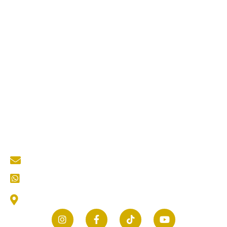
Jasa Kontraktor ACP
Jasa Cutting Laser
Jasa Interior
Jasa Desain Arsitek
Quick Links
About Us
Services
Portfolio
Blog
Kontak
Contact Us
mastertukangkediri@gmail.com
CS (Customer Service) Kami
Jl. Thamrin No.25, Selomanen, Purwokerto, Kec.
Ngadiluwih, Kabupaten Kediri, Jawa Timur 64171