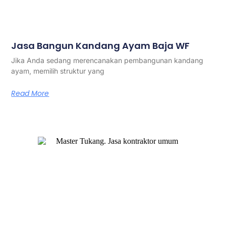
Jasa Bangun Kandang Ayam Baja WF
Jika Anda sedang merencanakan pembangunan kandang
ayam, memilih struktur yang
Read More
Master Tukang adalah perusahaan jasa kontraktor umum
berlegalitas resmi yang telah berpengalaman lebih dari 7
tahun. Kami bergerak di segala jenis konstruksi, dan telah
dipercaya banyak client dalam bidang konstruksi baja.
Our Services
Jasa Kontraktor Bangunan
Jasa Kontraktor Baja Berat