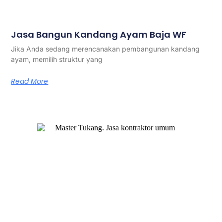
Jasa Bangun Kandang Ayam Baja WF
Jika Anda sedang merencanakan pembangunan kandang
ayam, memilih struktur yang
Read More
Master Tukang adalah perusahaan jasa kontraktor umum
berlegalitas resmi yang telah berpengalaman lebih dari 7
tahun. Kami bergerak di segala jenis konstruksi, dan telah
dipercaya banyak client dalam bidang konstruksi baja.
Our Services
Jasa Kontraktor Bangunan
Jasa Kontraktor Baja Berat