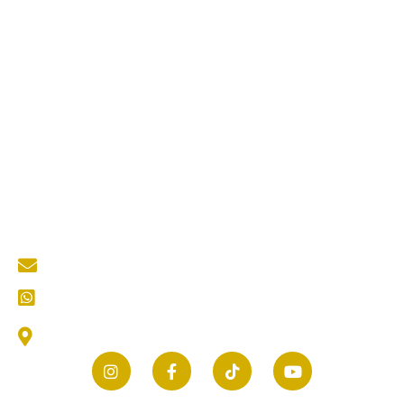
Jasa Kontraktor ACP
Jasa Cutting Laser
Jasa Interior
Jasa Desain Arsitek
Quick Links
About Us
Services
Portfolio
Blog
Kontak
Contact Us
mastertukangkediri@gmail.com
CS (Customer Service) Kami
Jl. Thamrin No.25, Selomanen, Purwokerto, Kec.
Ngadiluwih, Kabupaten Kediri, Jawa Timur 64171