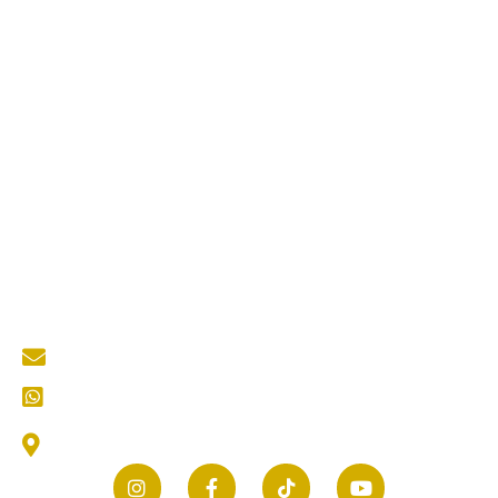
Jasa Kontraktor Baja Berat
Jasa Kontraktor ACP
Jasa Cutting Laser
Jasa Interior
Jasa Desain Arsitek
Quick Links
About Us
Services
Portfolio
Blog
Kontak
Contact Us
mastertukangkediri@gmail.com
CS (Customer Service) Kami
Jl. Thamrin No.25, Selomanen, Purwokerto, Kec.
Ngadiluwih, Kabupaten Kediri, Jawa Timur 64171