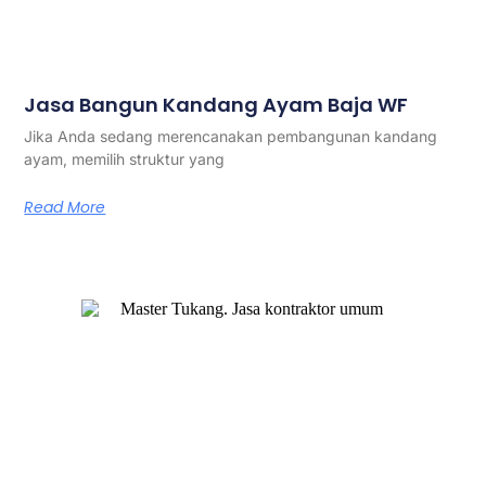
Jasa Bangun Kandang Ayam Baja WF
Jika Anda sedang merencanakan pembangunan kandang
ayam, memilih struktur yang
Read More
Master Tukang adalah perusahaan jasa kontraktor umum
berlegalitas resmi yang telah berpengalaman lebih dari 7
tahun. Kami bergerak di segala jenis konstruksi, dan telah
dipercaya banyak client dalam bidang konstruksi baja.
Our Services
Jasa Kontraktor Bangunan