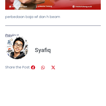
perbedaan baja wf dan h beam
Previous
Syafiq
Share the Post: