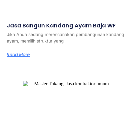
Jasa Bangun Kandang Ayam Baja WF
Jika Anda sedang merencanakan pembangunan kandang
ayam, memilih struktur yang
Read More
Master Tukang adalah perusahaan jasa kontraktor umum
berlegalitas resmi yang telah berpengalaman lebih dari 7
tahun. Kami bergerak di segala jenis konstruksi, dan telah
dipercaya banyak client dalam bidang konstruksi baja.
Our Services
Jasa Kontraktor Bangunan
Jasa Kontraktor Baja Berat