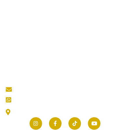
Jasa Kontraktor ACP
Jasa Cutting Laser
Jasa Interior
Jasa Desain Arsitek
Quick Links
About Us
Services
Portfolio
Blog
Kontak
Contact Us
mastertukangkediri@gmail.com
CS (Customer Service) Kami
Jl. Thamrin No.25, Selomanen, Purwokerto, Kec.
Ngadiluwih, Kabupaten Kediri, Jawa Timur 64171