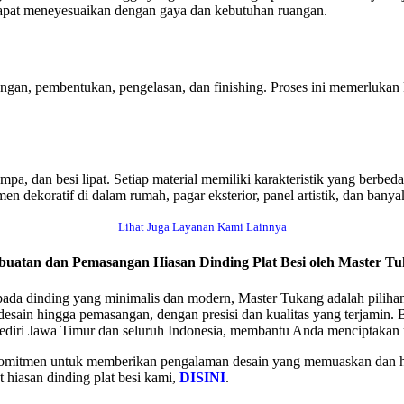
 dapat meneyesuaikan dengan gaya dan kebutuhan ruangan.
ongan, pembentukan, pengelasan, dan finishing. Proses ini memerlukan 
 tempa, dan besi lipat. Setiap material memiliki karakteristik yang be
n dekoratif di dalam rumah, pagar eksterior, panel artistik, dan banyak
Lihat Juga Layanan Kami Lainnya
uatan dan Pemasangan Hiasan Dinding Plat Besi oleh Master T
 pada dinding yang minimalis dan modern, Master Tukang adalah pili
desain hingga pemasangan, dengan presisi dan kualitas yang terjamin.
ediri Jawa Timur dan seluruh Indonesia, membantu Anda menciptakan 
berkomitmen untuk memberikan pengalaman desain yang memuaskan dan 
hiasan dinding plat besi kami,
DISINI
.