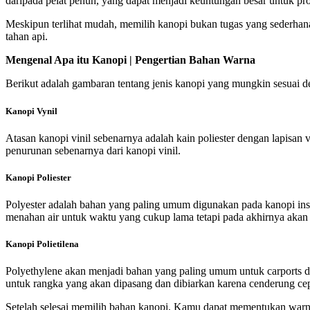
daripada pelat penuh, yang dapat menjadi keuntungan besar untuk pr
Meskipun terlihat mudah, memilih kanopi bukan tugas yang sederhana
tahan api.
Mengenal Apa itu Kanopi | Pengertian Bahan Warna
Berikut adalah gambaran tentang jenis kanopi yang mungkin sesuai
Kanopi Vynil
Atasan kanopi vinil sebenarnya adalah kain poliester dengan lapisan v
penurunan sebenarnya dari kanopi vinil.
Kanopi Poliester
Polyester adalah bahan yang paling umum digunakan pada kanopi insta
menahan air untuk waktu yang cukup lama tetapi pada akhirnya akan
Kanopi Polietilena
Polyethylene akan menjadi bahan yang paling umum untuk carports da
untuk rangka yang akan dipasang dan dibiarkan karena cenderung cep
Setelah selesai memilih bahan kanopi, Kamu dapat mementukan warna.