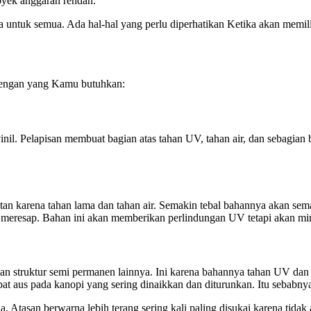
oyek anggaran rendah.
 untuk semua. Ada hal-hal yang perlu diperhatikan Ketika akan memilih
 dengan yang Kamu butuhkan:
inil. Pelapisan membuat bagian atas tahan UV, tahan air, dan sebagian 
n karena tahan lama dan tahan air. Semakin tebal bahannya akan semakin
 meresap. Bahan ini akan memberikan perlindungan UV tetapi akan mi
n struktur semi permanen lainnya. Ini karena bahannya tahan UV dan 
at aus pada kanopi yang sering dinaikkan dan diturunkan. Itu sebabny
 Atasan berwarna lebih terang sering kali paling disukai karena tid