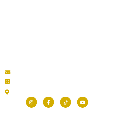
Jasa Cutting Laser
Jasa Interior
Jasa Desain Arsitek
Quick Links
About Us
Services
Portfolio
Blog
Kontak
Contact Us
mastertukangkediri@gmail.com
CS (Customer Service) Kami
Jl. Thamrin No.25, Selomanen, Purwokerto, Kec.
Ngadiluwih, Kabupaten Kediri, Jawa Timur 64171