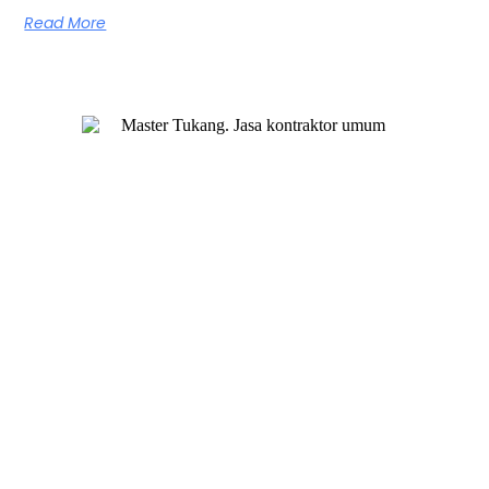
Read More
Master Tukang adalah perusahaan jasa kontraktor umum
berlegalitas resmi yang telah berpengalaman lebih dari 7
tahun. Kami bergerak di segala jenis konstruksi, dan telah
dipercaya banyak client dalam bidang konstruksi baja.
Our Services
Jasa Kontraktor Bangunan
Jasa Kontraktor Baja Berat
Jasa Kontraktor ACP
Jasa Cutting Laser
Jasa Interior
Jasa Desain Arsitek
Quick Links
About Us