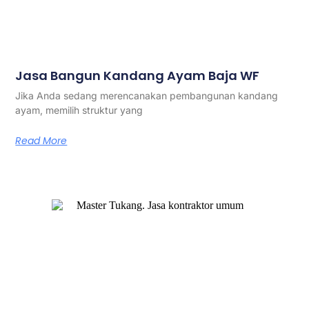
Jasa Bangun Kandang Ayam Baja WF
Jika Anda sedang merencanakan pembangunan kandang
ayam, memilih struktur yang
Read More
Master Tukang adalah perusahaan jasa kontraktor umum
berlegalitas resmi yang telah berpengalaman lebih dari 7
tahun. Kami bergerak di segala jenis konstruksi, dan telah
dipercaya banyak client dalam bidang konstruksi baja.
Our Services
Jasa Kontraktor Bangunan