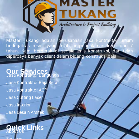
Master Tukang adalah perusahaan jasa kontraktor umum
berlegalitas resmi yang telah berpengalaman lebih dari 7
tahun. Kami bergerak di segala jenis konstruksi, dan telah
dipercaya banyak client dalam bidang konstruksi baja.
Our Services
Jasa Kontraktor Bangunan
Jasa Kontraktor Baja Berat
Jasa Kontraktor ACP
Jasa Cutting Laser
Jasa Interior
Jasa Desain Arsitek
Quick Links
About Us
Services