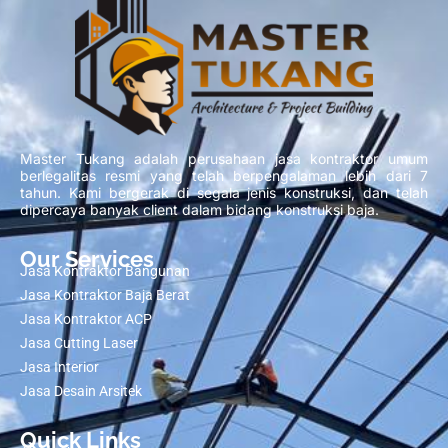
Master Tukang adalah perusahaan jasa kontraktor umum
berlegalitas resmi yang telah berpengalaman lebih dari 7
tahun. Kami bergerak di segala jenis konstruksi, dan telah
dipercaya banyak client dalam bidang konstruksi baja.
Our Services
Jasa Kontraktor Bangunan
Jasa Kontraktor Baja Berat
Jasa Kontraktor ACP
Jasa Cutting Laser
Jasa Interior
Jasa Desain Arsitek
Quick Links